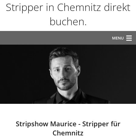
Stripper in Chemnitz direkt
buchen.
MENU
Start
Galerie
Info & Ablauf
Locations
Buchungsanfrage
0163 - 6745884
Stripshow Maurice - Stripper für
Chemnitz